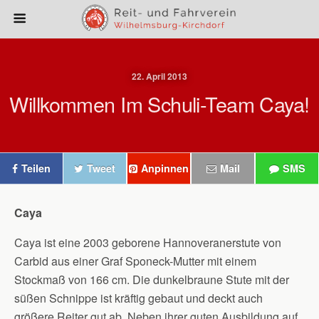
22. April 2013
Willkommen Im Schuli-Team Caya!
Teilen
Tweet
Anpinnen
Mail
SMS
Caya
Caya ist eine 2003 geborene Hannoveranerstute von
Carbid aus einer Graf Sponeck-Mutter mit einem
Stockmaß von 166 cm. Die dunkelbraune Stute mit der
süßen Schnippe ist kräftig gebaut und deckt auch
größere Reiter gut ab. Neben ihrer guten Ausbildung auf