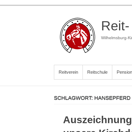
Zum
Inhalt
springen
Reit-
Wilhelmsburg-Ki
PRIMÄRES MENÜ
Reitverein
Reitschule
Pensio
SCHLAGWORT:
HANSEPFERD
Auszeichnung 