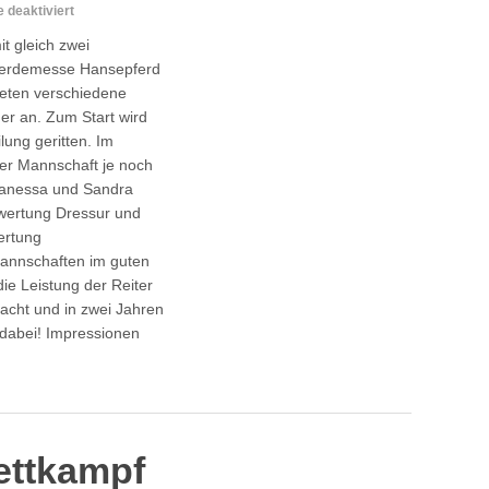
für
deaktiviert
Hansepferd
t gleich zwei
Standartenwettkampf
ferdemesse Hansepferd
reten verschiedene
r an. Zum Start wird
lung geritten. Im
der Mannschaft je noch
 Vanessa und Sandra
elwertung Dressur und
ertung
annschaften im guten
 die Leistung der Reiter
cht und in zwei Jahren
 dabei! Impressionen
ettkampf