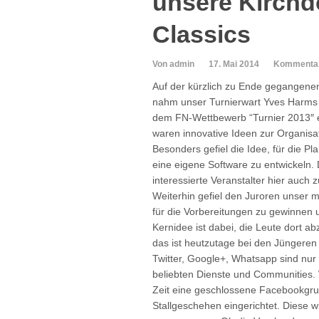
unsere Kirchd
Classics
Von admin
17. Mai 2014
Kommentare
Auf der kürzlich zu Ende gegangen
nahm unser Turnierwart Yves Harms
dem FN-Wettbewerb “Turnier 2013″ 
waren innovative Ideen zur Organisa
Besonders gefiel die Idee, für die Pl
eine eigene Software zu entwickeln.
interessierte Veranstalter hier auch
Weiterhin gefiel den Juroren unser m
für die Vorbereitungen zu gewinnen 
Kernidee ist dabei, die Leute dort ab
das ist heutzutage bei den Jüngeren
Twitter, Google+, Whatsapp sind nur 
beliebten Dienste und Communities. 
Zeit eine geschlossene Facebookgru
Stallgeschehen eingerichtet. Diese w