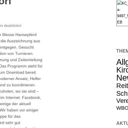
orf
für
 deaktiviert
Auszeichnung
en Messe Hansepferd
für
 die Auszeichnung aus
unsere
entgegen. Gesucht
Kirchdorf
THE
Classics
tion von Turnieren.
Al
anung und Zeiteinteilung
 Das Programm steht für
Kir
 zum Download bereit.
Ne
oderner Ansatz, Helfer
Rei
und zu koordinieren.
zuholen, wo sie sind –
Sch
 im Internet. Facebook,
Vere
einige der aktuell
WBO-
Wir haben vor einiger
ppe für das
ird sehr gut
AKT