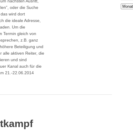
m nächsten Ausritt,
Aktuell
len”, oder die Suche
News
das wird dort
ch die ideale Adresse,
uladen. Um die
n Termin gleich von
absprechen, z.B. ganz
l höhere Beteiligung und
 alle aktiven Reiter, die
ieren und sind
uer Kanal auch für die
 am 21.-22.06.2014
ttkampf