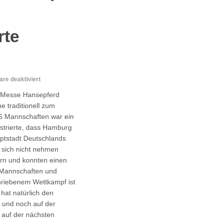
rte
für
e deaktiviert
Erfolg
en Messe Hansepferd
beim
e traditionell zum
Wettkampf
6 Mannschaften war ein
um
die
strierte, dass Hamburg
Landesstandarte
ptstadt Deutschlands
Hamburg
s sich nicht nehmen
rn und konnten einen
6 Mannschaften und
hriebenem Wettkampf ist
hat natürlich den
t und noch auf der
 auf der nächsten