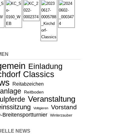
MEN
lgemein
Einladung
chdorf Classics
ws
Reitabzeichen
tanlage
Reitboden
Veranstaltung
ulpferde
inssitzung
Vorstand
Voltigieren
Breitensportturnier
Winterzauber
UELLE NEWS