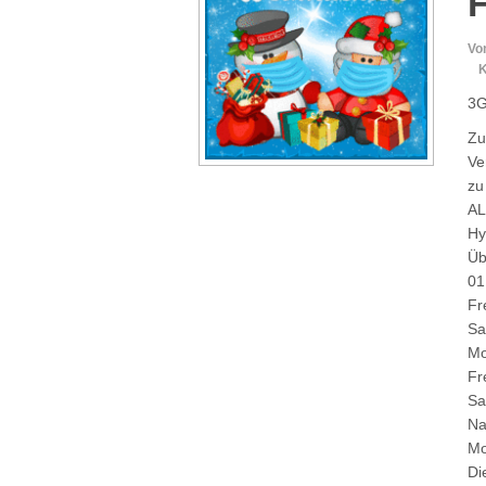
Vo
K
3G
Zu
Ve
zu
AL
Hy
Üb
01
Fr
Sa
Mo
Fr
Sa
Na
Mo
Di