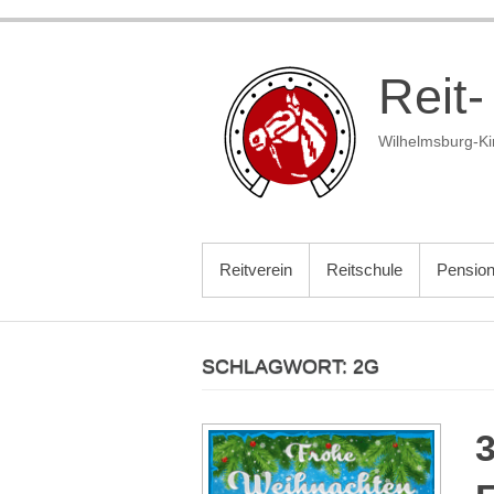
Zum
Inhalt
springen
Reit-
Wilhelmsburg-Ki
PRIMÄRES MENÜ
Reitverein
Reitschule
Pensio
SCHLAGWORT:
2G
3