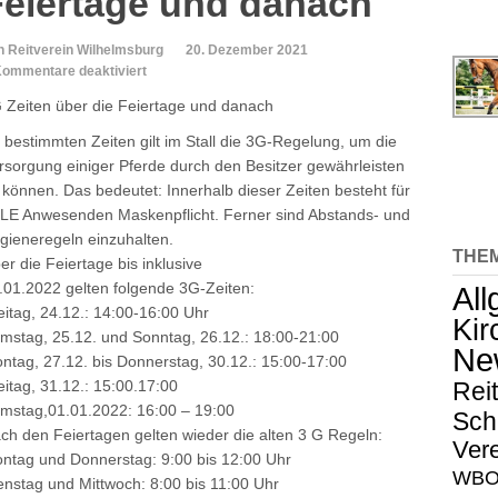
Feiertage und danach
n Reitverein Wilhelmsburg
20. Dezember 2021
für
ommentare deaktiviert
3G
 Zeiten über die Feiertage und danach
Zeiten
über
 bestimmten Zeiten gilt im Stall die 3G-Regelung, um die
die
rsorgung einiger Pferde durch den Besitzer gewährleisten
Feiertage
 können. Das bedeutet: Innerhalb dieser Zeiten besteht für
und
LE Anwesenden Maskenpflicht. Ferner sind Abstands- und
danach
gieneregeln einzuhalten.
THE
er die Feiertage bis inklusive
.01.2022 gelten folgende 3G-Zeiten:
Al
eitag, 24.12.: 14:00-16:00 Uhr
Kir
mstag, 25.12. und Sonntag, 26.12.: 18:00-21:00
Ne
ntag, 27.12. bis Donnerstag, 30.12.: 15:00-17:00
eitag, 31.12.: 15:00.17:00
Rei
mstag,01.01.2022: 16:00 – 19:00
Sch
ch den Feiertagen gelten wieder die alten 3 G Regeln:
Vere
ntag und Donnerstag: 9:00 bis 12:00 Uhr
WBO-
enstag und Mittwoch: 8:00 bis 11:00 Uhr