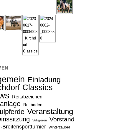
MEN
lgemein
Einladung
chdorf Classics
ws
Reitabzeichen
tanlage
Reitboden
Veranstaltung
ulpferde
inssitzung
Vorstand
Voltigieren
Breitensportturnier
Winterzauber