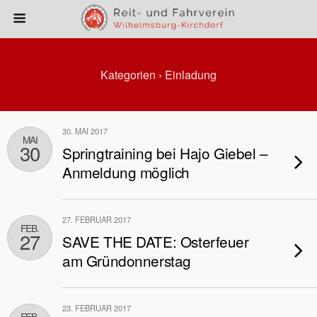
Kategorien ›
Einladung
30. MAI 2017
MAI
30
Springtraining bei Hajo Giebel –
Anmeldung möglich
27. FEBRUAR 2017
FEB.
27
SAVE THE DATE: Osterfeuer
am Gründonnerstag
23. FEBRUAR 2017
FEB.