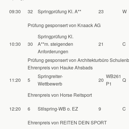
09:30
32
Springprüfung Kl. A**
23
W
Prüfung gesponsert von Knaack AG
Springprüfung Kl.
10:30
30
A**m. steigenden
21
C
Anforderungen
Prüfung gesponsert von Architekturbüro Schulenb
Ehrenpreis von Hauke Ahsbads
Springreiter-
WB261
11:20
5
20
Q
Wettbewerb
P1
Ehrenpreis von Horse Reitsport
12:20
6
Stilspring-WB o. EZ
9
C
Ehrenpreis von REITEN DEIN SPORT