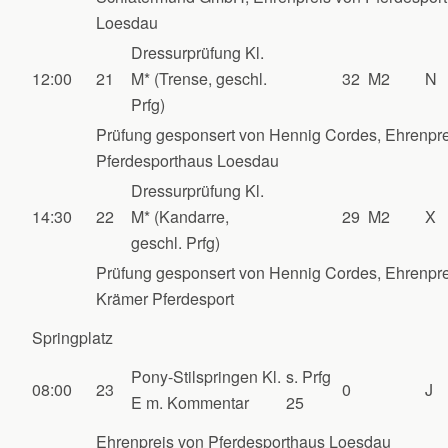
Loesdau
Dressurprüfung Kl.
12:00
21
M* (Trense, geschl.
32
M2
N
Prfg)
Prüfung gesponsert von Hennig Cordes, Ehrenpre
Pferdesporthaus Loesdau
Dressurprüfung Kl.
14:30
22
M* (Kandarre,
29
M2
X
geschl. Prfg)
Prüfung gesponsert von Hennig Cordes, Ehrenpre
Krämer Pferdesport
Springplatz
Pony-Stilspringen Kl.
s. Prfg
08:00
23
0
J
E m. Kommentar
25
Ehrenpreis von Pferdesporthaus Loesdau