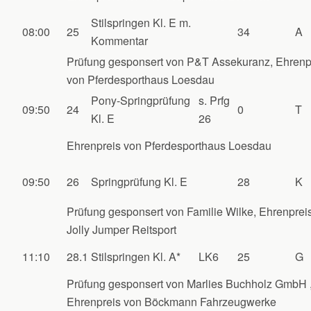
Stilspringen Kl. E m.
08:00
25
34
A
Kommentar
Prüfung gesponsert von P&T Assekuranz, Ehrenp
von Pferdesporthaus Loesdau
Pony-Springprüfung
s. Prfg
09:50
24
0
T
Kl. E
26
Ehrenpreis von Pferdesporthaus Loesdau
09:50
26
Springprüfung Kl. E
28
K
Prüfung gesponsert von Familie Wilke, Ehrenprei
Jolly Jumper Reitsport
11:10
28.1
Stilspringen Kl. A*
LK6
25
G
Prüfung gesponsert von Marlies Buchholz GmbH 
Ehrenpreis von Böckmann Fahrzeugwerke