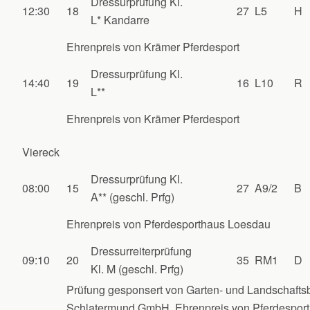
Dressurprüfung Kl.
12:30
18
27
L5
H
L* Kandarre
Ehrenpreis von Krämer Pferdesport
Dressurprüfung Kl.
14:40
19
16
L10
R
L**
Ehrenpreis von Krämer Pferdesport
Viereck
Dressurprüfung Kl.
08:00
15
27
A9/2
B
A** (geschl. Prfg)
Ehrenpreis von Pferdesporthaus Loesdau
Dressurreiterprüfung
09:10
20
35
RM1
D
Kl. M (geschl. Prfg)
Prüfung gesponsert von Garten- und Landschafts
Schlatermund GmbH, Ehrenpreis von Pferdespor