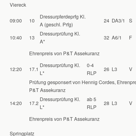
Viereck
Dressurpferdeprfg Kl.
09:00
10
24
DA3/1
S
A (geschl. Prfg)
Dressurprüfung Kl.
10:40
13
32
A6/1
F
A*
Ehrenpreis von P&T Assekuranz
Dressurprüfung Kl.
0-4
12:20
17.1
26
L3
V
L*
RLP
Prüfung gesponsert von Hennig Cordes, Ehrenpre
P&T Assekuranz
Dressurprüfung Kl.
ab 5
14:20
17.2
28
L3
V
L*
RLP
Ehrenpreis von P&T Assekuranz
Springplatz