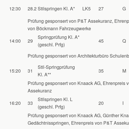
12:30
28.2
Stilspringen Kl. A*
LK5
27
G
Prüfung gesponsert von P&T Assekuranz, Ehrenp
von Böckmann Fahrzeugwerke
Springprüfung Kl. A*
14:00
29
45
Q
(geschl. Prfg)
Prüfung gesponsert von Architekturbüro Schulen
Stil-Springprüfung
15:20
31
35
M
Kl. A**
Prüfung gesponsert von Knaack AG, Ehrenpreis 
Assekuranz
Stilspringen Kl. L
16:20
33
20
I
(geschl. Prfg)
Prüfung gesponsert von Knaack AG, Günther Kn
Gedächtnisspringen, Ehrenpreis von P&T Asseku