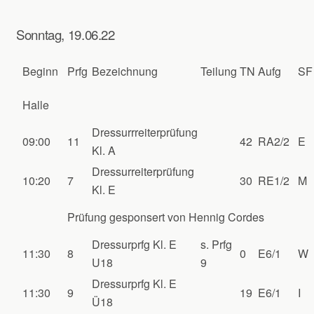
Sonntag, 19.06.22
Beginn
Prfg
Bezeichnung
Teilung
TN
Aufg
SF
Halle
Dressurrreiterprüfung
09:00
11
42
RA2/2
E
Kl. A
Dressurreiterprüfung
10:20
7
30
RE1/2
M
Kl. E
Prüfung gesponsert von Hennig Cordes
Dressurprfg Kl. E
s. Prfg
11:30
8
0
E6/1
W
U18
9
Dressurprfg Kl. E
11:30
9
19
E6/1
I
Ü18