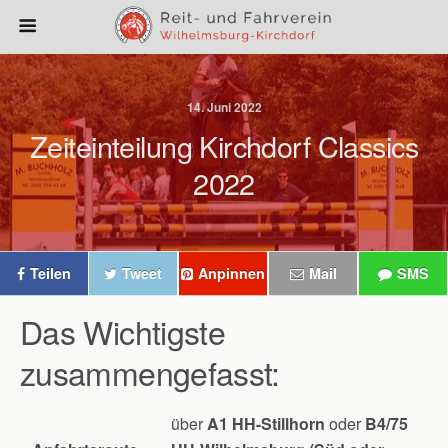
14. Juni 2022
Zeiteinteilung Kirchdorf Classics
2022
Teilen
Tweet
Anpinnen
Mail
SMS
Das Wichtigste
zusammengefasst:
über
A1 HH-Stillhorn
oder
B4/75