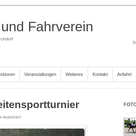
 und Fahrverein
rchdorf
nsboxen
Veranstaltungen
Weiteres
Kontakt
Anfahrt
itensportturnier
FOT
für
 deaktiviert
Nachbericht:
Breitensportturnier