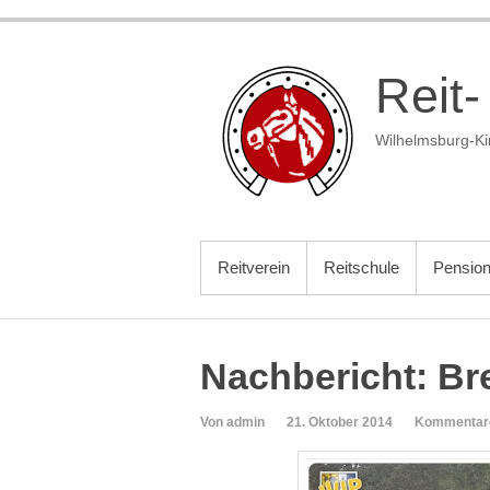
Zum
Inhalt
springen
Reit-
Wilhelmsburg-Ki
PRIMÄRES MENÜ
Reitverein
Reitschule
Pensio
Nachbericht: Bre
Von admin
21. Oktober 2014
Kommentare