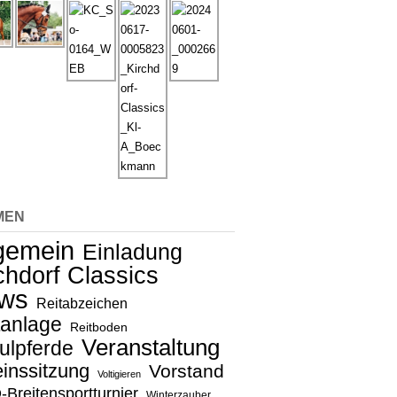
MEN
lgemein
Einladung
chdorf Classics
ws
Reitabzeichen
tanlage
Reitboden
Veranstaltung
ulpferde
inssitzung
Vorstand
Voltigieren
Breitensportturnier
Winterzauber