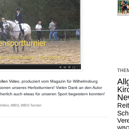
THE
Al
ollen Video
, produziert vom Magazin für Wilhelmsburg
sionen unseres Herbstturniers! Vielen Dank an den Autor
Kir
icherlich auch etwas für unseren Sport begeistern konnten!
Ne
Rei
Video
,
WBO
,
WBO-Turnier
Sch
Vere
WBO-